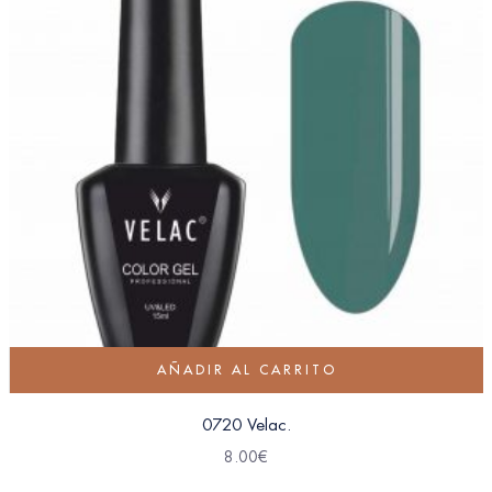
AÑADIR AL CARRITO
0720 Velac.
8.00
€