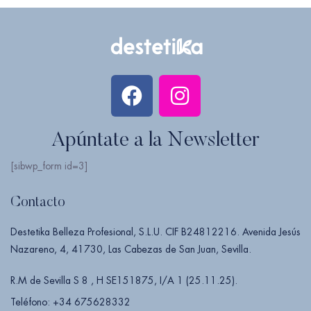
Apúntate a la Newsletter
[sibwp_form id=3]
Contacto
Destetika Belleza Profesional, S.L.U. CIF B24812216. Avenida Jesús
Nazareno, 4, 41730, Las Cabezas de San Juan, Sevilla.
R.M de Sevilla S 8 , H SE151875, I/A 1 (25.11.25).
Teléfono: +34 675628332