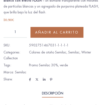
Blanco con efecto FLASH
– un esmalte transparente con millones
de partículas blancas y un agregado de purpurina plateada FLASH,
que brilla bajo la luz del flash.
10.90
€
AÑADIR AL CARRITO
SKU:
5902751467031-1-1-1-1
Categories:
Colores de otoño Semilac
,
Semilac
,
Winter
Collection
Tags:
Promo Semilac 30%
,
verde
Marca:
Semilac
Share:
DESCRIPCIÓN