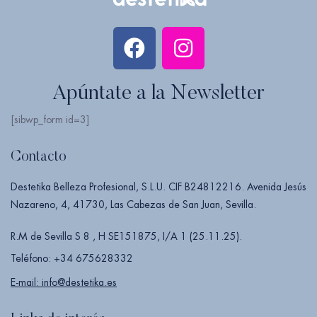
Apúntate a la Newsletter
[sibwp_form id=3]
Contacto
Destetika Belleza Profesional, S.L.U. CIF B24812216. Avenida Jesús
Nazareno, 4, 41730, Las Cabezas de San Juan, Sevilla.
R.M de Sevilla S 8 , H SE151875, I/A 1 (25.11.25).
Teléfono: +34 675628332
E-mail: info@destetika.es