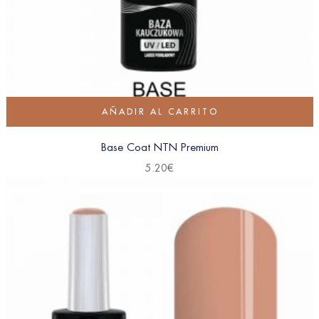
AÑADIR AL CARRITO
Base Coat NTN Premium
5.20
€