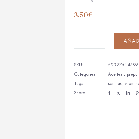
3.50
€
AÑAD
SKU:
59027514596
Categories:
Aceites y prepar
Tags:
semilac
,
vitamin
Share: