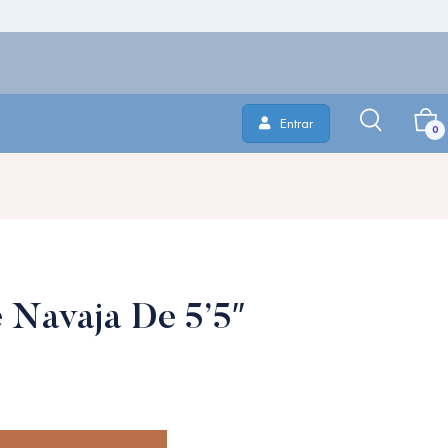
Entrar
0
e Navaja De 5’5″