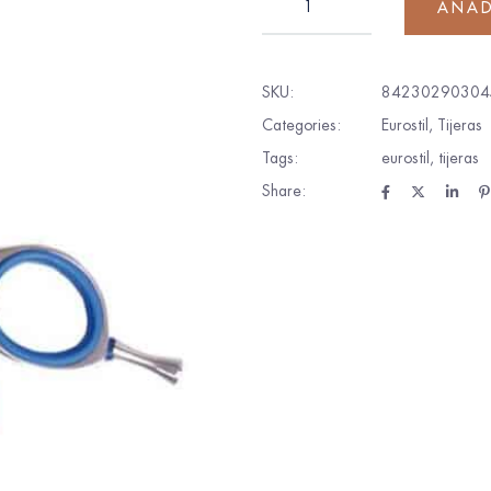
AÑAD
SKU:
84230290304
Categories:
Eurostil
,
Tijeras
Tags:
eurostil
,
tijeras
Share: