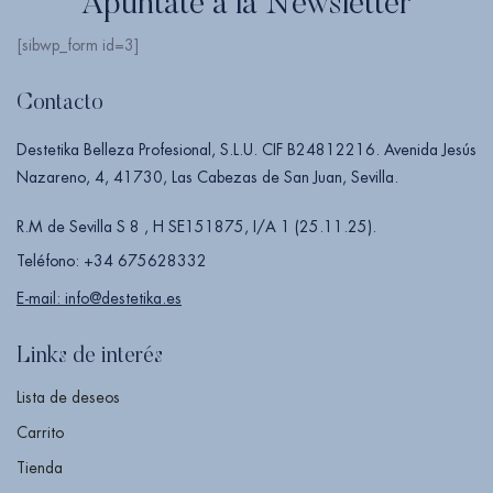
Apúntate a la Newsletter
[sibwp_form id=3]
Contacto
Destetika Belleza Profesional, S.L.U. CIF B24812216. Avenida Jesús
Nazareno, 4, 41730, Las Cabezas de San Juan, Sevilla.
R.M de Sevilla S 8 , H SE151875, I/A 1 (25.11.25).
Teléfono: +34 675628332
E-mail: info@destetika.es
Links de interés
Lista de deseos
Carrito
Tienda