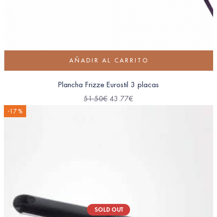
AÑADIR AL CARRITO
Plancha Frizze Eurostil 3 placas
51.50
€
43.77
€
-17 %
SOLD OUT