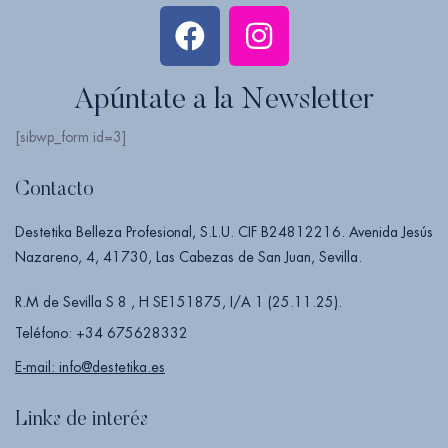
Apúntate a la Newsletter
[sibwp_form id=3]
Contacto
Destetika Belleza Profesional, S.L.U. CIF B24812216. Avenida Jesús
Nazareno, 4, 41730, Las Cabezas de San Juan, Sevilla.
R.M de Sevilla S 8 , H SE151875, I/A 1 (25.11.25).
Teléfono: +34 675628332
E-mail: info@destetika.es
Links de interés