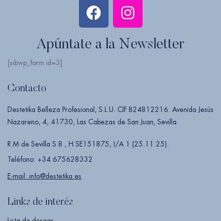
Apúntate a la Newsletter
[sibwp_form id=3]
Contacto
Destetika Belleza Profesional, S.L.U. CIF B24812216. Avenida Jesús
Nazareno, 4, 41730, Las Cabezas de San Juan, Sevilla.
R.M de Sevilla S 8 , H SE151875, I/A 1 (25.11.25).
Teléfono: +34 675628332
E-mail: info@destetika.es
Links de interés
Lista de deseos