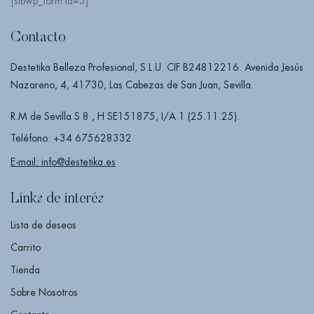
[sibwp_form id=3]
Contacto
Destetika Belleza Profesional, S.L.U. CIF B24812216. Avenida Jesús
Nazareno, 4, 41730, Las Cabezas de San Juan, Sevilla.
R.M de Sevilla S 8 , H SE151875, I/A 1 (25.11.25).
Teléfono: +34 675628332
E-mail: info@destetika.es
Links de interés
Lista de deseos
Carrito
Tienda
Sobre Nosotros