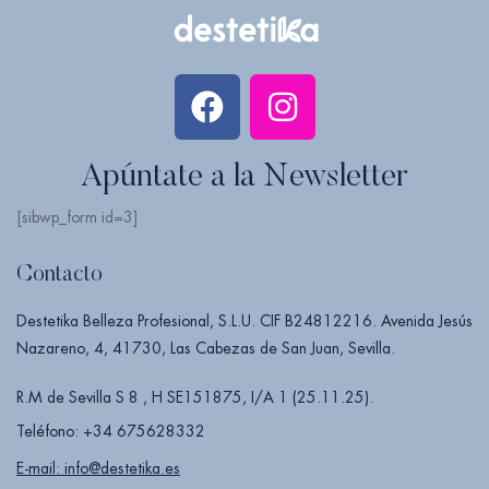
Apúntate a la Newsletter
[sibwp_form id=3]
Contacto
Destetika Belleza Profesional, S.L.U. CIF B24812216. Avenida Jesús
Nazareno, 4, 41730, Las Cabezas de San Juan, Sevilla.
R.M de Sevilla S 8 , H SE151875, I/A 1 (25.11.25).
Teléfono: +34 675628332
E-mail: info@destetika.es