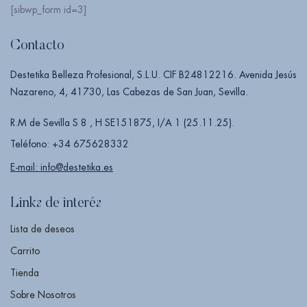
[sibwp_form id=3]
Contacto
Destetika Belleza Profesional, S.L.U. CIF B24812216. Avenida Jesús
Nazareno, 4, 41730, Las Cabezas de San Juan, Sevilla.
R.M de Sevilla S 8 , H SE151875, I/A 1 (25.11.25).
Teléfono: +34 675628332
E-mail: info@destetika.es
Links de interés
Lista de deseos
Carrito
Tienda
Sobre Nosotros