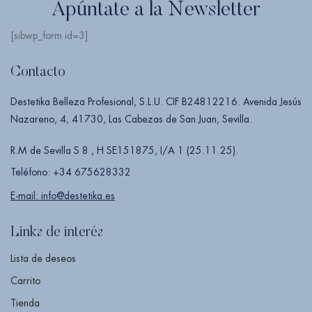
Apúntate a la Newsletter
[sibwp_form id=3]
Contacto
Destetika Belleza Profesional, S.L.U. CIF B24812216. Avenida Jesús
Nazareno, 4, 41730, Las Cabezas de San Juan, Sevilla.
R.M de Sevilla S 8 , H SE151875, I/A 1 (25.11.25).
Teléfono: +34 675628332
E-mail: info@destetika.es
Links de interés
Lista de deseos
Carrito
Tienda