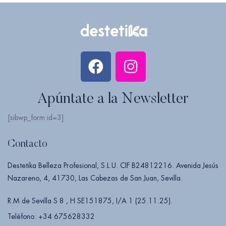
Apúntate a la Newsletter
[sibwp_form id=3]
Contacto
Destetika Belleza Profesional, S.L.U. CIF B24812216. Avenida Jesús
Nazareno, 4, 41730, Las Cabezas de San Juan, Sevilla.
R.M de Sevilla S 8 , H SE151875, I/A 1 (25.11.25).
Teléfono: +34 675628332