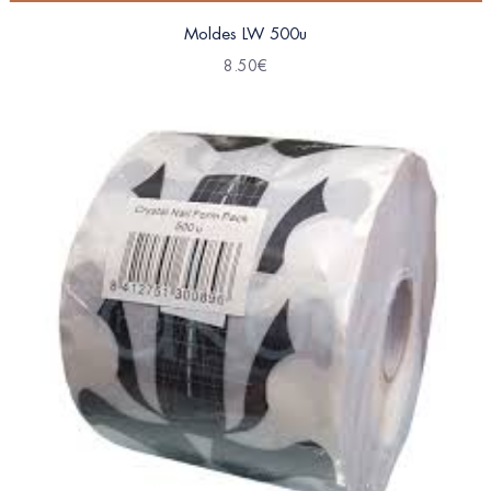
Moldes LW 500u
8.50
€