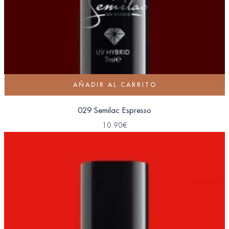
AÑADIR AL CARRITO
029 Semilac Espresso
10.90
€