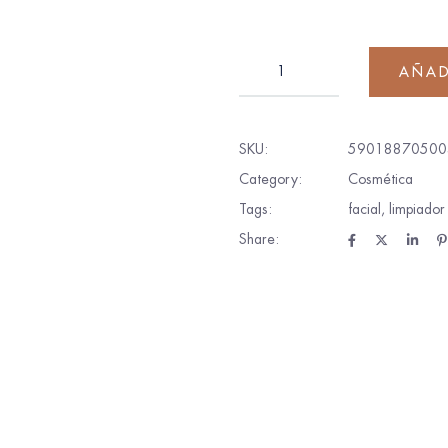
AÑAD
SKU:
59018870500
Category:
Cosmética
Tags:
facial
,
limpiador
Share: