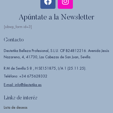
Apúntate a la Newsletter
[sibwp_form id=3]
Contacto
Destetika Belleza Profesional, S.L.U. CIF B24812216. Avenida Jesús
Nazareno, 4, 41730, Las Cabezas de San Juan, Sevilla.
R.M de Sevilla S 8 , H SE151875, I/A 1 (25.11.25).
Teléfono: +34 675628332
E-mail: info@destetika.es
Links de interés
Lista de deseos