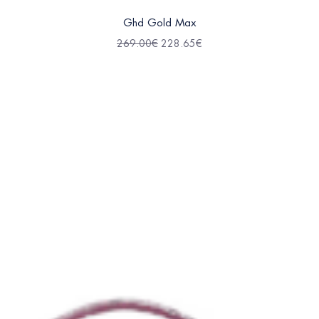
Ghd Gold Max
269.00
€
228.65
€