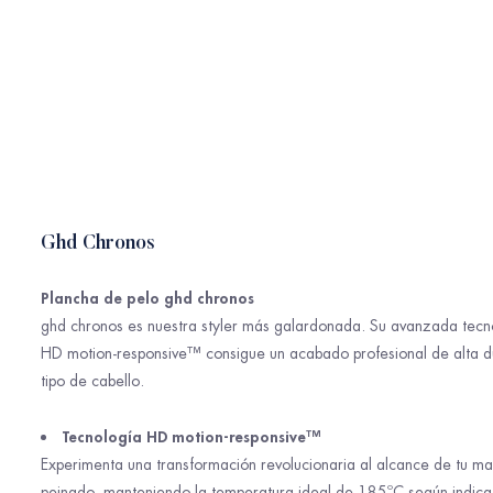
Ghd Chronos
Plancha de pelo ghd chronos
ghd chronos es nuestra styler más galardonada. Su avanzada tecno
HD motion-responsive™ consigue un acabado profesional de alta du
tipo de cabello.
Tecnología HD motion-responsive™
Experimenta una transformación revolucionaria al alcance de tu ma
peinado, manteniendo la temperatura ideal de 185ºC según indica l