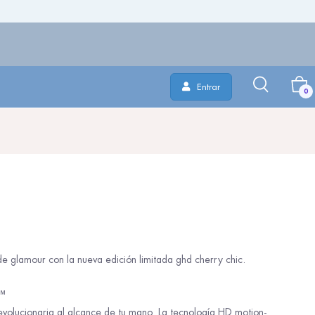
Entrar
0
 glamour con la nueva edición limitada ghd cherry chic.
e™
volucionaria al alcance de tu mano. La tecnología HD motion-