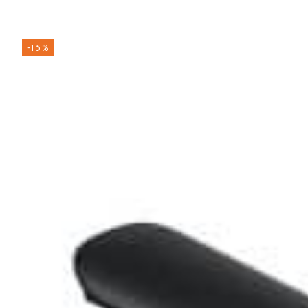
-15 %