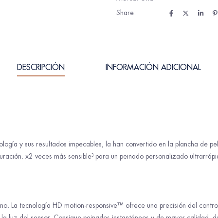
Share:
DESCRIPCIÓN
INFORMACIÓN ADICIONAL
logía y sus resultados impecables, la han convertido en la plancha de 
ración. x2 veces más sensible³ para un peinado personalizado ultrarrápi
no. La tecnología HD motion-responsive™ ofrece una precisión del contro
a luz del sensor. Consigue peinados instantáneos y de mayor calidad, du