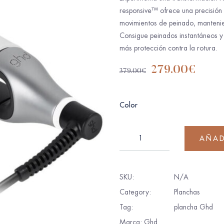
responsive™ ofrece una precisión 
movimientos de peinado, mantenie
Consigue peinados instantáneos y 
más protección contra la rotura.
279.00
€
379.00
€
Color
AÑAD
SKU:
N/A
Category:
Planchas
Tag:
plancha Ghd
Marca:
Ghd