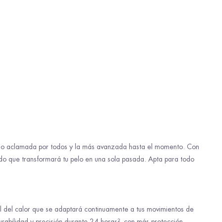
pelo aclamada por todos y la más avanzada hasta el momento. Con
do que transformará tu pelo en una sola pasada. Apta para todo
l del calor que se adaptará continuamente a tus movimientos de
rabilidad y precisión durante 24 horas², con más protección