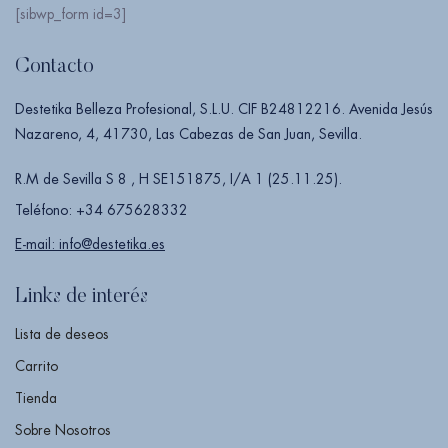
[sibwp_form id=3]
Contacto
Destetika Belleza Profesional, S.L.U. CIF B24812216. Avenida Jesús
Nazareno, 4, 41730, Las Cabezas de San Juan, Sevilla.
R.M de Sevilla S 8 , H SE151875, I/A 1 (25.11.25).
Teléfono: +34 675628332
E-mail: info@destetika.es
Links de interés
Lista de deseos
Carrito
Tienda
Sobre Nosotros