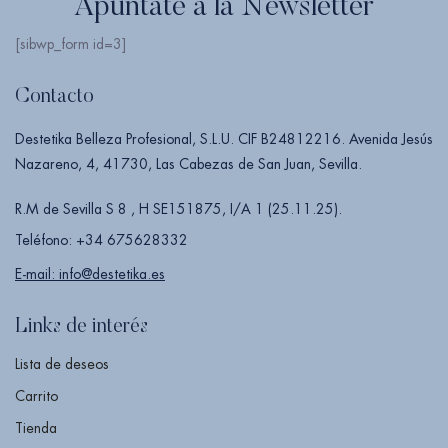
Apúntate a la Newsletter
[sibwp_form id=3]
Contacto
Destetika Belleza Profesional, S.L.U. CIF B24812216. Avenida Jesús
Nazareno, 4, 41730, Las Cabezas de San Juan, Sevilla.
R.M de Sevilla S 8 , H SE151875, I/A 1 (25.11.25).
Teléfono: +34 675628332
E-mail: info@destetika.es
Links de interés
Lista de deseos
Carrito
Tienda