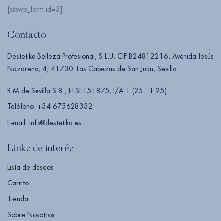
[sibwp_form id=3]
Contacto
Destetika Belleza Profesional, S.L.U. CIF B24812216. Avenida Jesús
Nazareno, 4, 41730, Las Cabezas de San Juan, Sevilla.
R.M de Sevilla S 8 , H SE151875, I/A 1 (25.11.25).
Teléfono: +34 675628332
E-mail: info@destetika.es
Links de interés
Lista de deseos
Carrito
Tienda
Sobre Nosotros