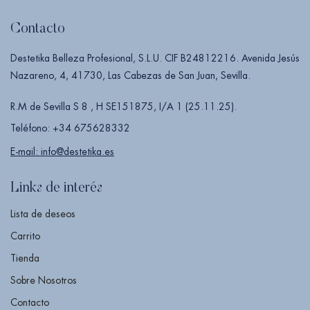
Contacto
Destetika Belleza Profesional, S.L.U. CIF B24812216. Avenida Jesús
Nazareno, 4, 41730, Las Cabezas de San Juan, Sevilla.
R.M de Sevilla S 8 , H SE151875, I/A 1 (25.11.25).
Teléfono: +34 675628332
E-mail: info@destetika.es
Links de interés
Lista de deseos
Carrito
Tienda
Sobre Nosotros
Contacto