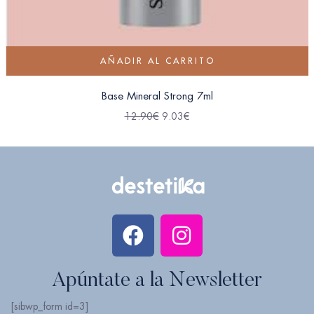
AÑADIR AL CARRITO
Base Mineral Strong 7ml
12.90
€
9.03
€
Apúntate a la Newsletter
[sibwp_form id=3]