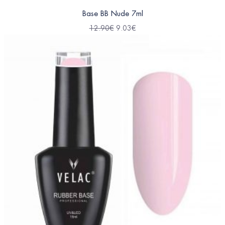
Base BB Nude 7ml
12.90
€
9.03
€