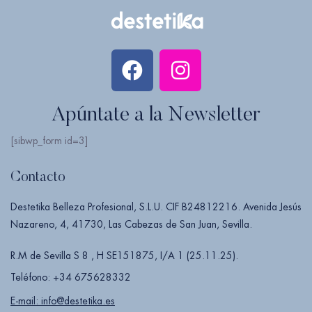
Apúntate a la Newsletter
[sibwp_form id=3]
Contacto
Destetika Belleza Profesional, S.L.U. CIF B24812216. Avenida Jesús
Nazareno, 4, 41730, Las Cabezas de San Juan, Sevilla.
R.M de Sevilla S 8 , H SE151875, I/A 1 (25.11.25).
Teléfono: +34 675628332
E-mail: info@destetika.es