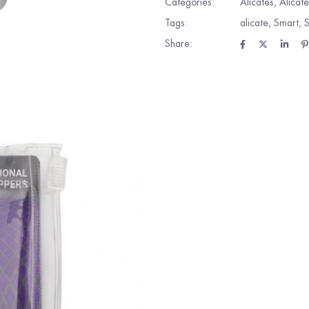
Categories:
Alicates
,
Alicate
Tags:
alicate
,
Smart
,
S
Share: