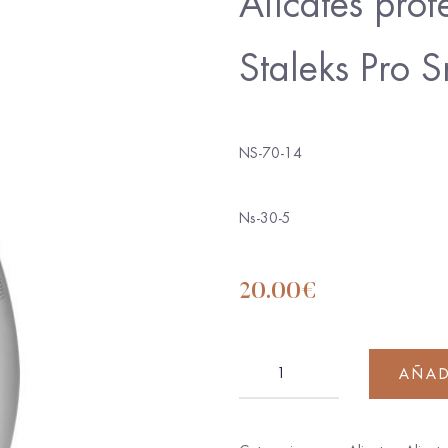
Alicates prof
Staleks Pro 
NS-70-14
Ns-30-5
20.00
€
AÑAD