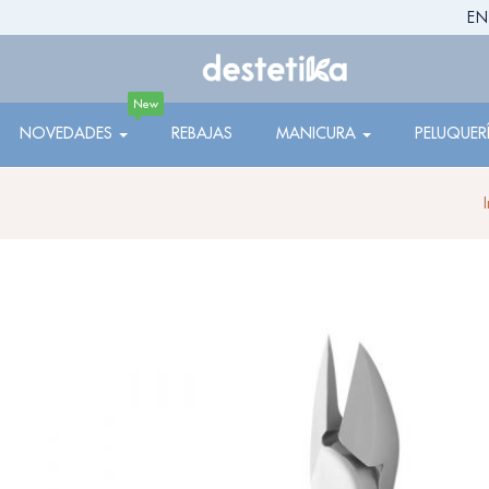
EN
New
NOVEDADES
REBAJAS
MANICURA
PELUQUER
I