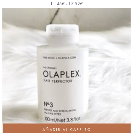
11.45
€
-
17.52
€
AÑADIR AL CARRITO