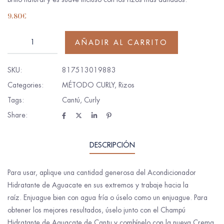
9.80
€
AÑADIR AL CARRITO
SKU:
817513019883
Categories:
MÉTODO CURLY
,
Rizos
Tags:
Cantú
,
Curly
Share:
DESCRIPCIÓN
Para usar, aplique una cantidad generosa del Acondicionador
Hidratante de Aguacate en sus extremos y trabaje hacia la
raíz. Enjuague bien con agua fría o úselo como un enjuague. Para
obtener los mejores resultados, úselo junto con el Champú
Hidratante de Aguacate de Cantu y combínelo con la nueva Crema