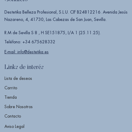
Destetika Belleza Profesional, S.L.U. CIF B24812216. Avenida Jesús
Nazareno, 4, 41730, Las Cabezas de San Juan, Sevilla.
R.M de Sevilla S 8 , H SE151875, I/A 1 (25.11.25).
Teléfono: +34 675628332
E-mail: info@destetika.es
Links de interés
Lista de deseos
Carrito
Tienda
Sobre Nosotros
Contacto
Aviso Legal