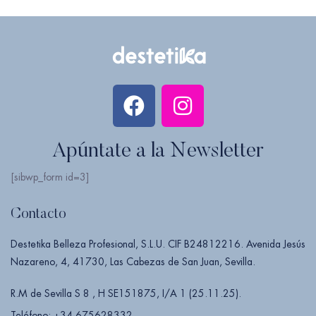
Apúntate a la Newsletter
[sibwp_form id=3]
Contacto
Destetika Belleza Profesional, S.L.U. CIF B24812216. Avenida Jesús
Nazareno, 4, 41730, Las Cabezas de San Juan, Sevilla.
R.M de Sevilla S 8 , H SE151875, I/A 1 (25.11.25).
Teléfono: +34 675628332