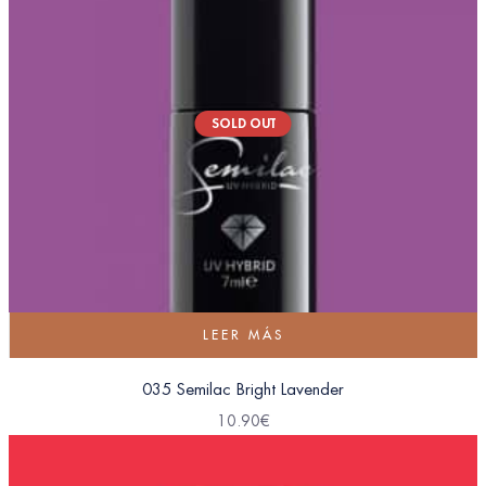
SOLD OUT
LEER MÁS
035 Semilac Bright Lavender
10.90
€