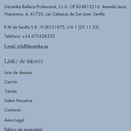
Destetika Belleza Profesional, S.L.U. CIF B24812216. Avenida Jesús
Nazareno, 4, 41730, Las Cabezas de San Juan, Sevilla.
R.M de Sevilla S 8 , H SE151875, I/A 1 (25.11.25).
Teléfono: +34 675628332
E-mail: info@destetika.es
Links de interés
Lista de deseos
Carrito
Tienda
Sobre Nosotros
Contacto
Aviso Legal
Política de privacidad