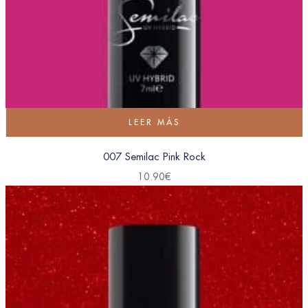
LEER MÁS
007 Semilac Pink Rock
10.90
€