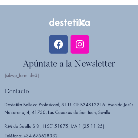
Apúntate a la Newsletter
[sibwp_form id=3]
Contacto
Destetika Belleza Profesional, S.L.U. CIF B24812216. Avenida Jesús
Nazareno, 4, 41730, Las Cabezas de San Juan, Sevilla.
R.M de Sevilla S 8 , H SE151875, I/A 1 (25.11.25).
Teléfono: +34 675628332