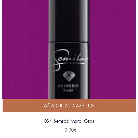
AÑADIR AL CARRITO
034 Semilac Mardi Gras
10.90
€