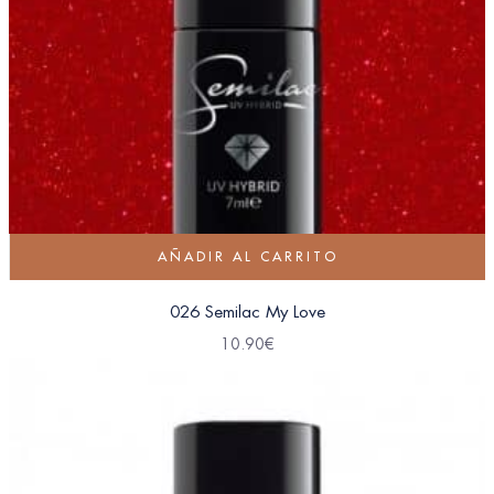
AÑADIR AL CARRITO
026 Semilac My Love
10.90
€