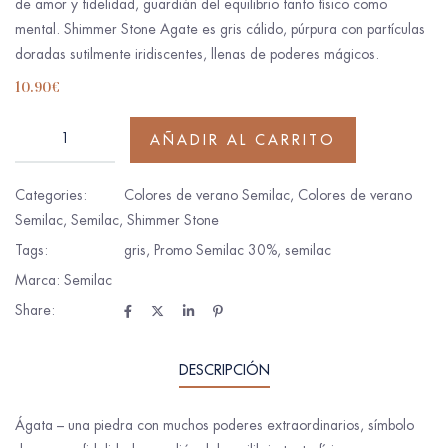
de amor y fidelidad, guardián del equilibrio tanto físico como
mental. Shimmer Stone Agate es gris cálido, púrpura con partículas
doradas sutilmente iridiscentes, llenas de poderes mágicos.
10.90
€
AÑADIR AL CARRITO
Categories:
Colores de verano Semilac
,
Colores de verano
Semilac
,
Semilac
,
Shimmer Stone
Tags:
gris
,
Promo Semilac 30%
,
semilac
Marca:
Semilac
Share:
DESCRIPCIÓN
Ágata – una piedra con muchos poderes extraordinarios, símbolo