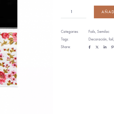
AÑAD
Categories:
Foils
,
Semilac
Tags:
Decoración
,
foil
Share: