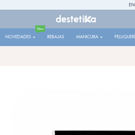
EN
New
NOVEDADES
REBAJAS
MANICURA
PELUQUER