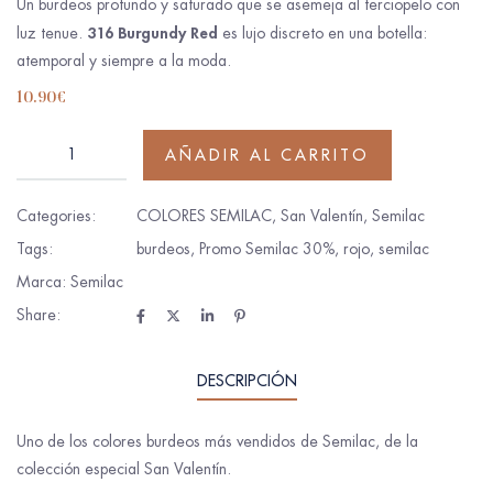
Un burdeos profundo y saturado que se asemeja al terciopelo con
316 Burgundy Red
luz tenue.
es lujo discreto en una botella:
atemporal y siempre a la moda.
10.90
€
AÑADIR AL CARRITO
Categories:
COLORES SEMILAC
,
San Valentín
,
Semilac
Tags:
burdeos
,
Promo Semilac 30%
,
rojo
,
semilac
Marca:
Semilac
Share:
DESCRIPCIÓN
Uno de los colores burdeos más vendidos de Semilac, de la
colección especial San Valentín.