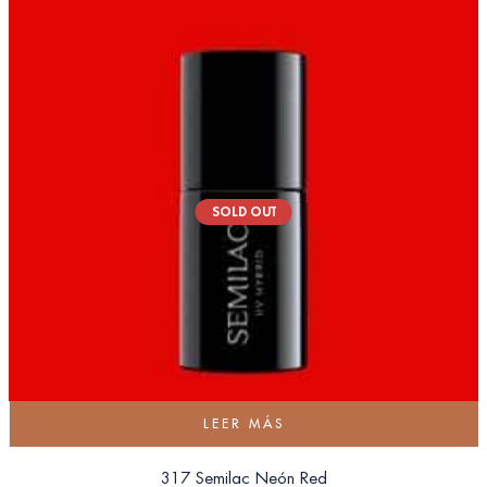
SOLD OUT
LEER MÁS
317 Semilac Neón Red