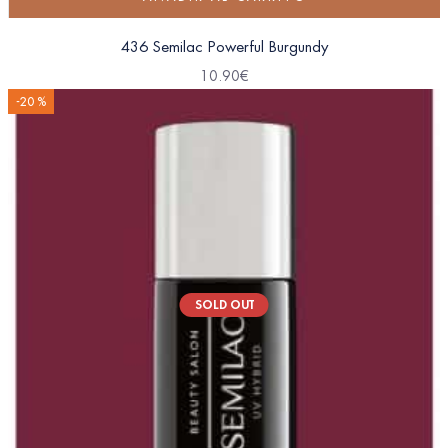
436 Semilac Powerful Burgundy
10.90
€
-20 %
SOLD OUT