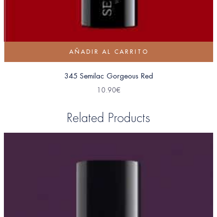
AÑADIR AL CARRITO
345 Semilac Gorgeous Red
10.90
€
Related Products