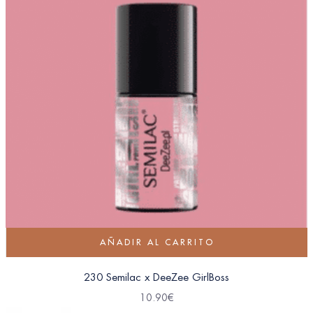
AÑADIR AL CARRITO
230 Semilac x DeeZee GirlBoss
10.90
€