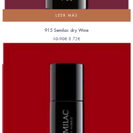
LEER MÁS
915 Semilac dry Wine
10.90
€
8.72
€