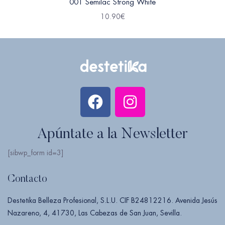
001 Semilac Strong White
10.90
€
Apúntate a la Newsletter
[sibwp_form id=3]
Contacto
Destetika Belleza Profesional, S.L.U. CIF B24812216. Avenida Jesús
Nazareno, 4, 41730, Las Cabezas de San Juan, Sevilla.