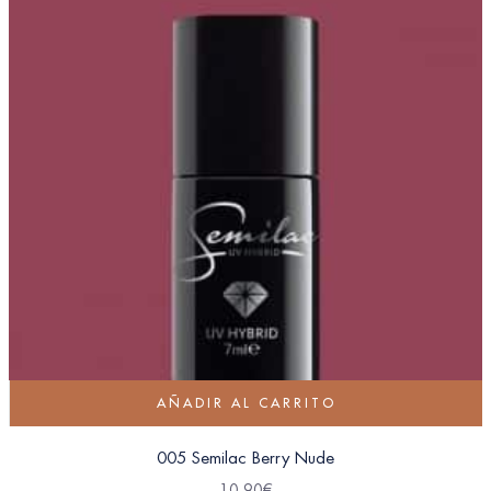
AÑADIR AL CARRITO
005 Semilac Berry Nude
10.90
€