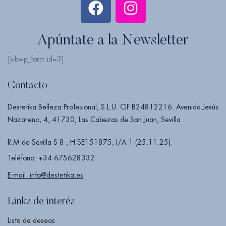
Apúntate a la Newsletter
[sibwp_form id=3]
Contacto
Destetika Belleza Profesional, S.L.U. CIF B24812216. Avenida Jesús
Nazareno, 4, 41730, Las Cabezas de San Juan, Sevilla.
R.M de Sevilla S 8 , H SE151875, I/A 1 (25.11.25).
Teléfono: +34 675628332
E-mail: info@destetika.es
Links de interés
Lista de deseos