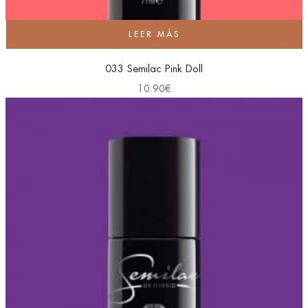
LEER MÁS
033 Semilac Pink Doll
10.90
€