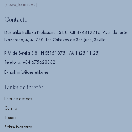
[sibwp_form id=3]
Contacto
Destetika Belleza Profesional, S.L.U. CIF B24812216. Avenida Jesús
Nazareno, 4, 41730, Las Cabezas de San Juan, Sevilla.
R.M de Sevilla S 8 , H SE151875, I/A 1 (25.11.25).
Teléfono: +34 675628332
E-mail: info@destetika.es
Links de interés
Lista de deseos
Carrito
Tienda
Sobre Nosotros