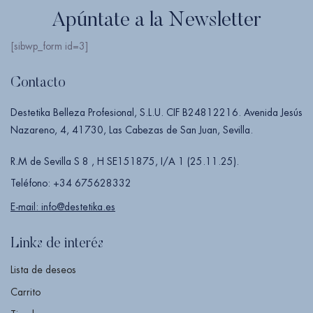
Apúntate a la Newsletter
[sibwp_form id=3]
Contacto
Destetika Belleza Profesional, S.L.U. CIF B24812216. Avenida Jesús
Nazareno, 4, 41730, Las Cabezas de San Juan, Sevilla.
R.M de Sevilla S 8 , H SE151875, I/A 1 (25.11.25).
Teléfono: +34 675628332
E-mail: info@destetika.es
Links de interés
Lista de deseos
Carrito