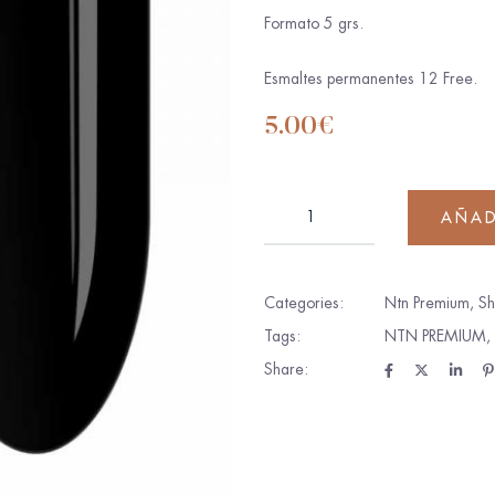
Formato 5 grs.
Esmaltes permanentes 12 Free.
5.00
€
AÑAD
Categories:
Ntn Premium
,
S
Tags:
NTN PREMIUM
,
Share: