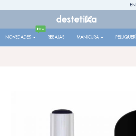
EN
New
NOVEDADES
REBAJAS
MANICURA
PELUQUER