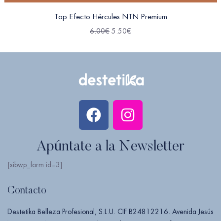
Top Efecto Hércules NTN Premium
6.00
€
5.50
€
Apúntate a la Newsletter
[sibwp_form id=3]
Contacto
Destetika Belleza Profesional, S.L.U. CIF B24812216. Avenida Jesús