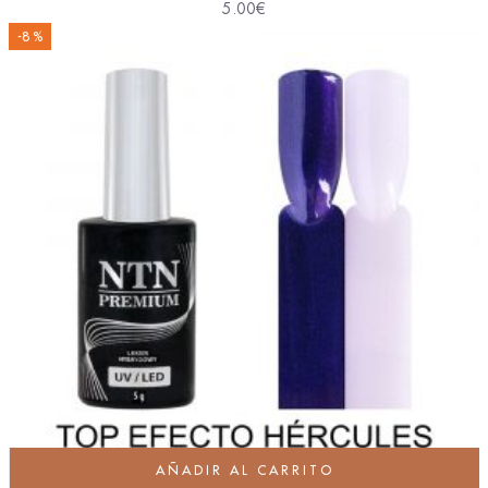
5.00
€
-8 %
AÑADIR AL CARRITO