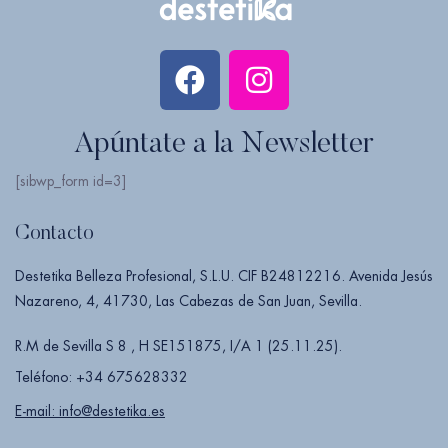
Apúntate a la Newsletter
[sibwp_form id=3]
Contacto
Destetika Belleza Profesional, S.L.U. CIF B24812216. Avenida Jesús
Nazareno, 4, 41730, Las Cabezas de San Juan, Sevilla.
R.M de Sevilla S 8 , H SE151875, I/A 1 (25.11.25).
Teléfono: +34 675628332
E-mail: info@destetika.es