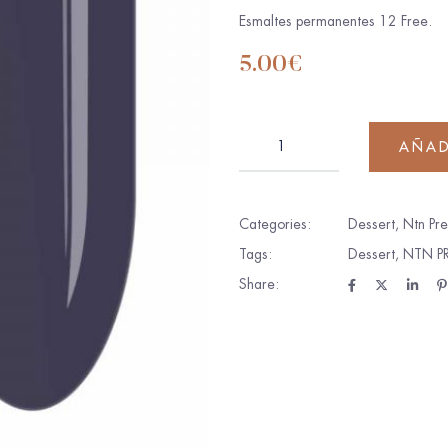
Esmaltes permanentes 12 Free.
5.00
€
AÑAD
Categories:
Dessert
,
Ntn Pr
Tags:
Dessert
,
NTN P
Share: