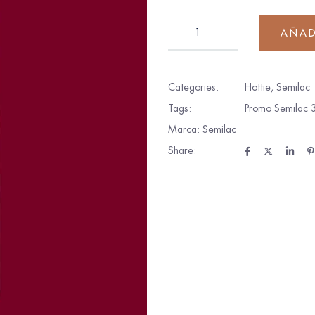
AÑAD
Categories:
Hottie
,
Semilac
Tags:
Promo Semilac
Marca:
Semilac
Share: