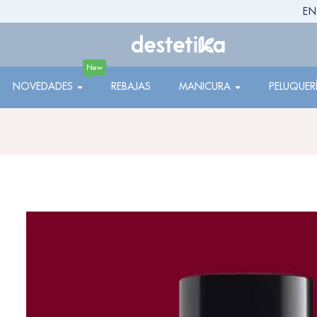
EN
New
NOVEDADES
REBAJAS
MANICURA
PELUQUER