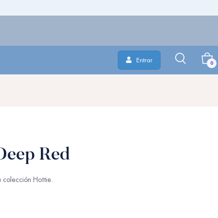
Entrar
0
 Deep Red
 colección Hottie.