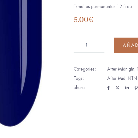
Esmaltes permanentes 12 Free.
5.00
€
AÑAD
Categories:
After Midnight
,
Tags:
After Mid
,
NTN
Share: