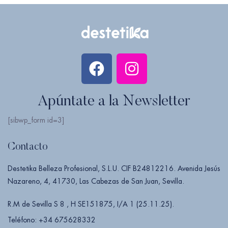
Apúntate a la Newsletter
[sibwp_form id=3]
Contacto
Destetika Belleza Profesional, S.L.U. CIF B24812216. Avenida Jesús
Nazareno, 4, 41730, Las Cabezas de San Juan, Sevilla.
R.M de Sevilla S 8 , H SE151875, I/A 1 (25.11.25).
Teléfono: +34 675628332