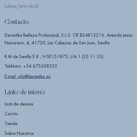
[sibwp_form id=3]
Contacto
Destetika Belleza Profesional, S.L.U. CIF B24812216. Avenida Jesús
Nazareno, 4, 41730, Las Cabezas de San Juan, Sevilla.
R.M de Sevilla S 8 , H SE151875, I/A 1 (25.11.25).
Teléfono: +34 675628332
E-mail: info@destetika.es
Links de interés
Lista de deseos
Carrito
Tienda
Sobre Nosotros