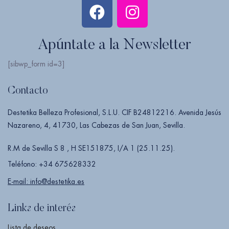
Apúntate a la Newsletter
[sibwp_form id=3]
Contacto
Destetika Belleza Profesional, S.L.U. CIF B24812216. Avenida Jesús
Nazareno, 4, 41730, Las Cabezas de San Juan, Sevilla.
R.M de Sevilla S 8 , H SE151875, I/A 1 (25.11.25).
Teléfono: +34 675628332
E-mail: info@destetika.es
Links de interés
Lista de deseos