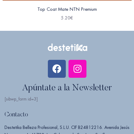
Top Coat Mate NTN Premium
5.20
€
Apúntate a la Newsletter
[sibwp_form id=3]
Contacto
Destetika Belleza Profesional, S.L.U. CIF B24812216. Avenida Jesús