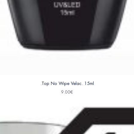
.Top No Wipe Velac. 15ml
9.00
€