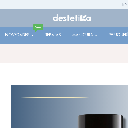
EN
New
NOVEDADES
REBAJAS
MANICURA
PELUQUER