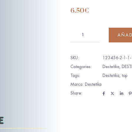
6.50
€
AÑAD
SKU:
123456-2-1-1-
Categories:
Destetika
,
DEST
Tags:
Destetika
,
top
Marca:
Destetika
Share: