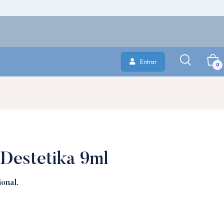
Entrar
0
Destetika 9ml
onal.