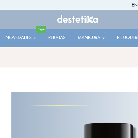
EN
New
NOVEDADES
REBAJAS
MANICURA
PELUQUER