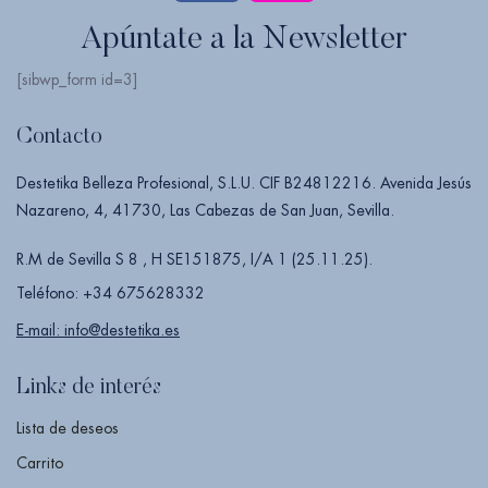
Apúntate a la Newsletter
[sibwp_form id=3]
Contacto
Destetika Belleza Profesional, S.L.U. CIF B24812216. Avenida Jesús
Nazareno, 4, 41730, Las Cabezas de San Juan, Sevilla.
R.M de Sevilla S 8 , H SE151875, I/A 1 (25.11.25).
Teléfono: +34 675628332
E-mail: info@destetika.es
Links de interés
Lista de deseos
Carrito