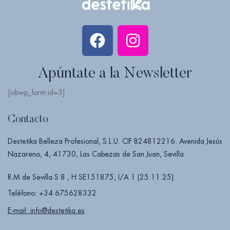
Apúntate a la Newsletter
[sibwp_form id=3]
Contacto
Destetika Belleza Profesional, S.L.U. CIF B24812216. Avenida Jesús
Nazareno, 4, 41730, Las Cabezas de San Juan, Sevilla.
R.M de Sevilla S 8 , H SE151875, I/A 1 (25.11.25).
Teléfono: +34 675628332
E-mail: info@destetika.es