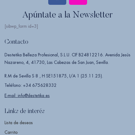
Apúntate a la Newsletter
[sibwp_form id=3]
Contacto
Destetika Belleza Profesional, S.L.U. CIF B24812216. Avenida Jesús
Nazareno, 4, 41730, Las Cabezas de San Juan, Sevilla.
R.M de Sevilla S 8 , H SE151875, I/A 1 (25.11.25).
Teléfono: +34 675628332
E-mail: info@destetika.es
Links de interés
Lista de deseos
Carrito