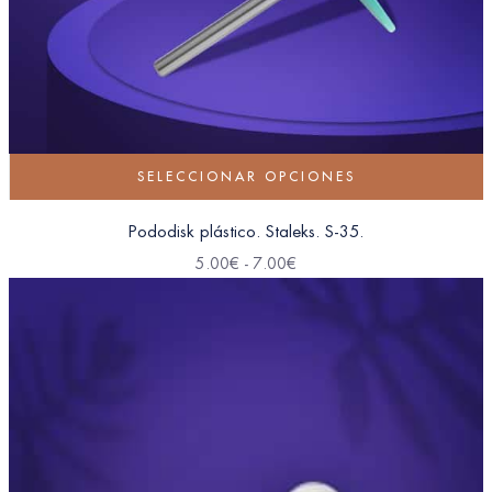
SELECCIONAR OPCIONES
Pododisk plástico. Staleks. S-35.
5.00
€
-
7.00
€