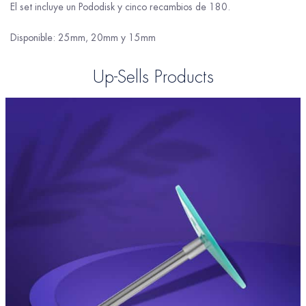
El set incluye un Pododisk y cinco recambios de 180.
Disponible: 25mm, 20mm y 15mm
Up-Sells Products