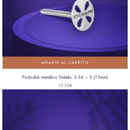
AÑADIR AL CARRITO
Pododisk metálico Staleks. S-34. – S (15mm)
10.50
€