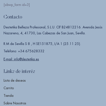
[sibwp_form id=3]
Contacto
Destetika Belleza Profesional, S.L.U. CIF B24812216. Avenida Jesús
Nazareno, 4, 41730, Las Cabezas de San Juan, Sevilla.
R.M de Sevilla S 8 , H SE151875, I/A 1 (25.11.25).
Teléfono: +34 675628332
E-mail: info@destetika.es
Links de interés
Lista de deseos
Carrito
Tienda
Sobre Nosotros