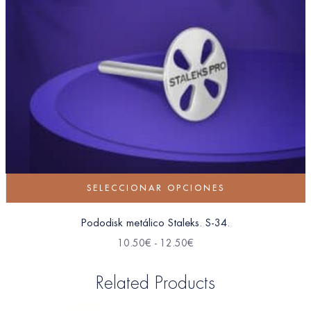
SELECCIONAR OPCIONES
Pododisk metálico Staleks. S-34.
10.50
€
-
12.50
€
Related Products