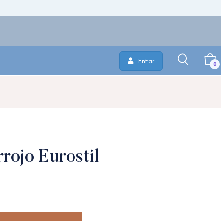
Entrar
0
rrojo Eurostil