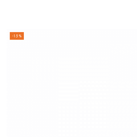
-15 %