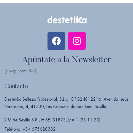
Apúntate a la Newsletter
[sibwp_form id=3]
Contacto
Destetika Belleza Profesional, S.L.U. CIF B24812216. Avenida Jesús
Nazareno, 4, 41730, Las Cabezas de San Juan, Sevilla.
R.M de Sevilla S 8 , H SE151875, I/A 1 (25.11.25).
Teléfono: +34 675628332