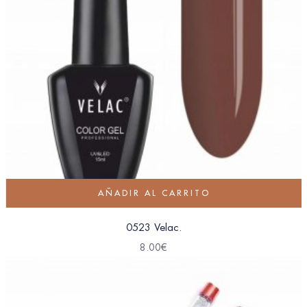
AÑADIR AL CARRITO
0523 Velac.
8.00
€