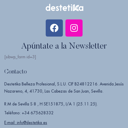
Apúntate a la Newsletter
[sibwp_form id=3]
Contacto
Destetika Belleza Profesional, S.L.U. CIF B24812216. Avenida Jesús
Nazareno, 4, 41730, Las Cabezas de San Juan, Sevilla.
R.M de Sevilla S 8 , H SE151875, I/A 1 (25.11.25).
Teléfono: +34 675628332
E-mail: info@destetika.es