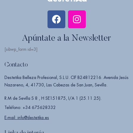
Apúntate a la Newsletter
[sibwp_form id=3]
Contacto
Destetika Belleza Profesional, S.L.U. CIF B24812216. Avenida Jesús
Nazareno, 4, 41730, Las Cabezas de San Juan, Sevilla.
R.M de Sevilla S 8 , H SE151875, I/A 1 (25.11.25).
Teléfono: +34 675628332
E-mail: info@destetika.es