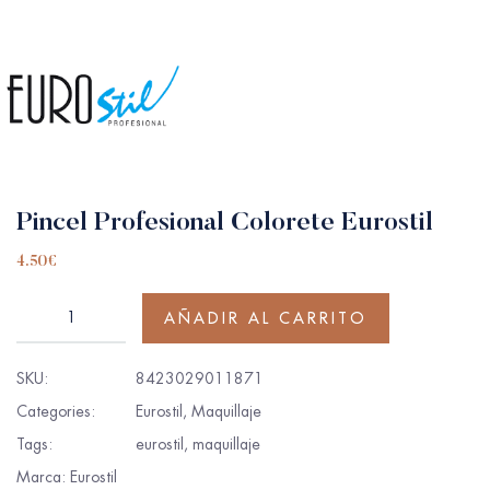
Pincel Profesional Colorete Eurostil
4.50
€
AÑADIR AL CARRITO
SKU:
8423029011871
Categories:
Eurostil
,
Maquillaje
Tags:
eurostil
,
maquillaje
Marca:
Eurostil